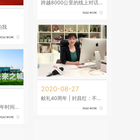
跨越8000公里的线上对话：连接中国三台与瑞士WEEV数字平台
的我
2020-08-27
献礼40周年 | 封昌红：不断从0到1，永远敢为天下先
这位“女铁军”要用5年时间打造工业设计的河北模式