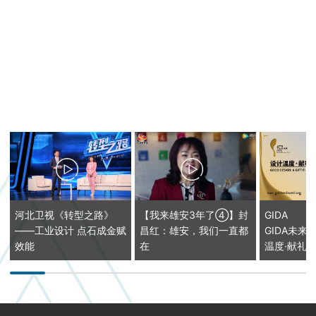
河北卫视《转型之路》
【我来雄安3年了④】封
GIDA
——工业设计 点石成金赋
昌红：雄安，我们一直都
GIDA未来
效能
在
温度·献礼